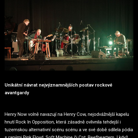
Unikátní návrat nejvýznamnějších postav rockové
avantgardy
Henry Now volně navazují na Henry Cow, nejodvážnější kapelu
hnutí Rock In Opposition, která zásadně ovlivnila tehdejší i
tuzemskou alternativní scénu scénu a ve své době sdílela pódia
s ranými Pink Floyd, Soft Machine či Cpt. Beefheartem. I když