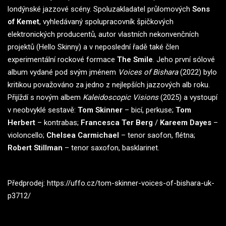
londýnské jazzové scény. Spoluzakladatel průlomových
Sons
of Kemet
, vyhledávaný spolupracovník špičkových
elektronických producentů, autor vlastních nekonvenčních
projektů (Hello Skinny) a v neposlední řadě také člen
experimentální rockové formace
The Smile
. Jeho první sólové
album vydané pod svým jménem
Voices of Bishara
(2022) bylo
kritikou považováno za jedno z nejlepších jazzových alb roku.
Přijíždí s novým albem
Kaleidoscopic Visions
(2025) a vystoupí
v neobvyklé sestavě:
Tom Skinner
– bicí, perkuse;
Tom
Herbert
– kontrabas;
Francesca Ter Berg
/
Kareem Dayes
–
violoncello;
Chelsea Carmichael
– tenor saofon, flétna;
Robert Stillman
– tenor saxofon, basklarinet.
Předprodej:
https://uffo.cz/tom-skinner-voices-of-bishara-uk-
p3712/