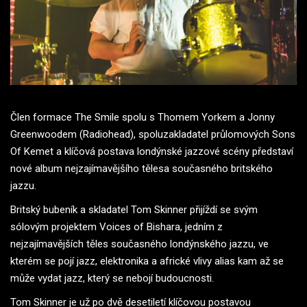
Člen formace The Smile spolu s Thomem Yorkem a Jonny
Greenwoodem (Radiohead), spoluzakladatel průlomových Sons
Of Kemet a klíčová postava londýnské jazzové scény představí
nové album nejzajímavějšího tělesa současného britského
jazzu.
Britský bubeník a skladatel Tom Skinner přijíždí se svým
sólovým projektem Voices of Bishara, jedním z
nejzajímavějších těles současného londýnského jazzu, ve
kterém se pojí jazz, elektronika a africké vlivy alias kam až se
může vydat jazz, který se nebojí budoucnosti.
Tom Skinner je už po dvě desetiletí klíčovou postavou