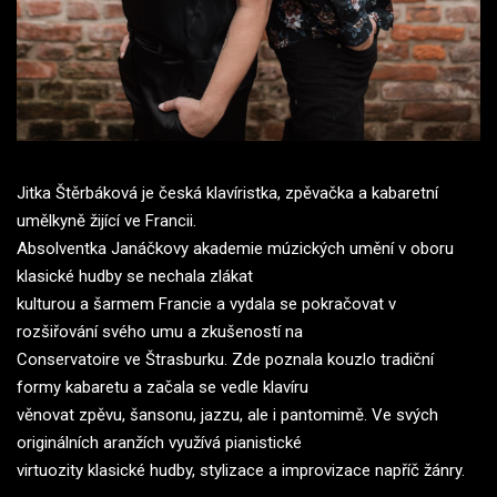
Jitka Štěrbáková je česká klavíristka, zpěvačka a kabaretní
umělkyně žijící ve Francii.
Absolventka Janáčkovy akademie múzických umění v oboru
klasické hudby se nechala zlákat
kulturou a šarmem Francie a vydala se pokračovat v
rozšiřování svého umu a zkušeností na
Conservatoire ve Štrasburku. Zde poznala kouzlo tradiční
formy kabaretu a začala se vedle klavíru
věnovat zpěvu, šansonu, jazzu, ale i pantomimě. Ve svých
originálních aranžích využívá pianistické
virtuozity klasické hudby, stylizace a improvizace napříč žánry.