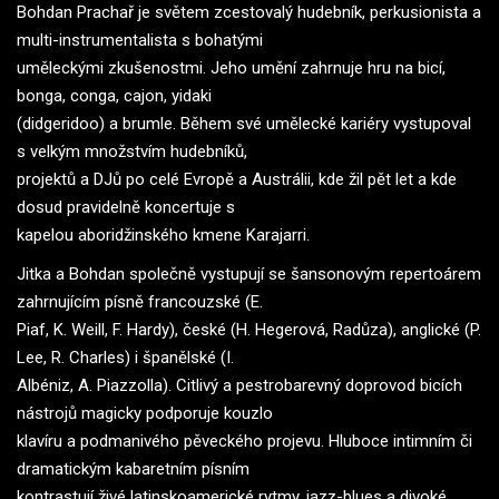
Bohdan Prachař je světem zcestovalý hudebník, perkusionista a
multi-instrumentalista s bohatými
uměleckými zkušenostmi. Jeho umění zahrnuje hru na bicí,
bonga, conga, cajon, yidaki
(didgeridoo) a brumle. Během své umělecké kariéry vystupoval
s velkým množstvím hudebníků,
projektů a DJů po celé Evropě a Austrálii, kde žil pět let a kde
dosud pravidelně koncertuje s
kapelou aboridžinského kmene Karajarri.
Jitka a Bohdan společně vystupují se šansonovým repertoárem
zahrnujícím písně francouzské (E.
Piaf, K. Weill, F. Hardy), české (H. Hegerová, Radůza), anglické (P.
Lee, R. Charles) i španělské (I.
Albéniz, A. Piazzolla). Citlivý a pestrobarevný doprovod bicích
nástrojů magicky podporuje kouzlo
klavíru a podmanivého pěveckého projevu. Hluboce intimním či
dramatickým kabaretním písním
kontrastují živé latinskoamerické rytmy, jazz-blues a divoké