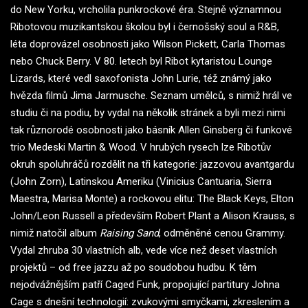
do New Yorku, vrcholila punkrockové éra. Stejně významnou
Ribotovou muzikantskou školou byl i černošský soul a R&B,
léta doprovázel osobnosti jako Wilson Pickett, Carla Thomas
nebo Chuck Berry. V 80. letech byl Ribot kytaristou Lounge
Lizards, které vedl saxofonista John Lurie, též známý jako
hvězda filmů Jima Jarmusche. Seznam umělců, s nimiž hrál ve
studiu či na podiu, by vydal na několik stránek a byli mezi nimi
tak různorodé osobnosti jako básník Allen Ginsberg či funkové
trio Medeski Martin & Wood. V hrubých rysech lze Ribotův
okruh spoluhráčů rozdělit na tři kategorie: jazzovou avantgardu
(John Zorn), Latinskou Ameriku (Vinicius Cantuaria, Sierra
Maestra, Marisa Monte) a rockovou elitu: The Black Keys, Elton
John/Leon Russell a především Robert Plant a Alison Krauss, s
nimiž natočil album
Raising Sand
, odměněné cenou Grammy.
Vydal zhruba 30 vlastních alb, vede více než deset vlastních
projektů – od free jazzu až po soudobou hudbu. K těm
nejodvážnějším patří Caged Funk, propojující partitury Johna
Cage s dnešní technologií: zvukovými smyčkami, zkreslením a