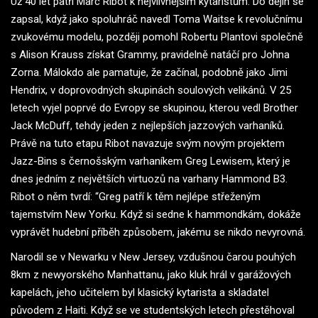
Už 40 let patří Marc Ribot k nejvlivnějším kytaristům. Do dějin se
zapsal, když jako spoluhráč navedl Toma Waitse k revolučnímu
zvukovému modelu, později pomohl Robertu Plantovi společně
s Alison Krauss získat Grammy, pravidelně natáčí pro Johna
Zorna. Málokdo ale pamatuje, že začínal, podobně jako Jimi
Hendrix, v doprovodných skupinách soulových velikánů. V 25
letech vyjel poprvé do Evropy se skupinou, kterou vedl Brother
Jack McDuff, tehdy jeden z nejlepších jazzových varhaníků.
Právě na tuto etapu Ribot navazuje svým novým projektem
Jazz-Bins s černošským varhaníkem Greg Lewisem, který je
dnes jedním z největších virtuozů na varhany Hammond B3.
Ribot o něm tvrdí: “Greg patří k těm nejlépe střeženým
tajemstvím New Yorku. Když si sedne k hammondkám, dokáže
vyprávět hudební příběh způsobem, jakému se nikdo nevyrovná.
Narodil se v Newarku v New Jersey, vzdušnou čarou pouhých
8km z newyorského Manhattanu, jako kluk hrál v garážových
kapelách, jeho učitelem byl klasický kytarista a skladatel
původem z Haiti. Když se ve studentských letech přestěhoval