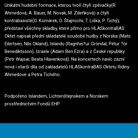
Unikátní hudební formace, kterou tvoří čtyři zpěvačky(R.
Ahmedová, A. Bauer, M. Novak, M. Zdeňková) a čtyři
kontrabasisté(O. Komárek, O. Štajnochr, T. Liška, P. Tichý),
představí všechny skladby, které přímo pro HLASkontraBAS
Oktet napsali přední skladatelé soudobé hudby z Norska (Mats
Eilertsen, Nils Okland), Islandu (Ragnhei?ur Gröndal, Pétur ?ór
Benediktsson), Izraele (Adam Ben Ezra) a z České republiky
(Petr Wajsar, Beata Hlavenková). Na koncertech navíc zazní
nová i starší díla od zakladatelů HLASkontraBAS Oktetu Ridiny
Ahmedové a Petra Tichého.
Podpořeno Islandem, Lichtenštejnskem a Norskem
prostřednictvím Fondů EHP.