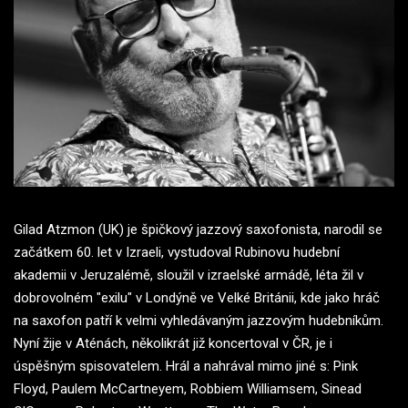
Gilad Atzmon (UK) je špičkový jazzový saxofonista, narodil se
začátkem 60. let v Izraeli, vystudoval Rubinovu hudební
akademii v Jeruzalémě, sloužil v izraelské armádě, léta žil v
dobrovolném "exilu" v Londýně ve Velké Británii, kde jako hráč
na saxofon patří k velmi vyhledávaným jazzovým hudebníkům.
Nyní žije v Aténách, několikrát již koncertoval v ČR, je i
úspěšným spisovatelem. Hrál a nahrával mimo jiné s: Pink
Floyd, Paulem McCartneyem, Robbiem Williamsem, Sinead