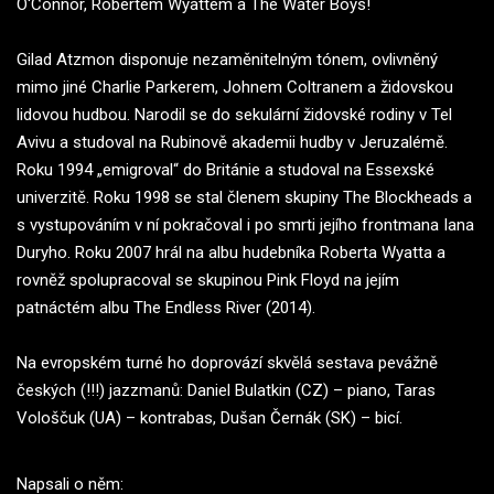
O'Connor, Robertem Wyattem a The Water Boys!
Gilad Atzmon disponuje nezaměnitelným tónem, ovlivněný
mimo jiné Charlie Parkerem, Johnem Coltranem a židovskou
lidovou hudbou. Narodil se do sekulární židovské rodiny v Tel
Avivu a studoval na Rubinově akademii hudby v Jeruzalémě.
Roku 1994 „emigroval“ do Británie a studoval na Essexské
univerzitě. Roku 1998 se stal členem skupiny The Blockheads a
s vystupováním v ní pokračoval i po smrti jejího frontmana Iana
Duryho. Roku 2007 hrál na albu hudebníka Roberta Wyatta a
rovněž spolupracoval se skupinou Pink Floyd na jejím
patnáctém albu The Endless River (2014).
Na evropském turné ho doprovází skvělá sestava pevážně
českých (!!!) jazzmanů: Daniel Bulatkin (CZ) – piano, Taras
Vološčuk (UA) – kontrabas, Dušan Černák (SK) – bicí.
Napsali o něm: