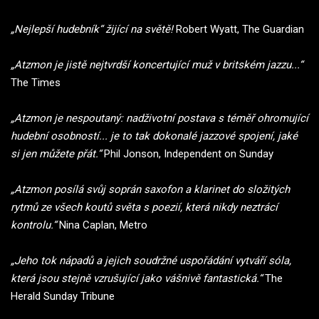
„Nejlepší hudebník“ žijící na světě!
Robert Wyatt, The Guardian
„Atzmon je jistě nejtvrdší koncertující muž v britském jazzu...“
The Times
„Atzmon je nespoutaný: nadživotní postava s téměř ohromující
hudební osobností... je to tak dokonalé jazzové spojení, jaké
si jen můžete přát.“
Phil Jonson, Independent on Sunday
„Atzmon posílá svůj soprán saxofon a klarinet do složitých
rytmů ze všech koutů světa s poezií, která nikdy neztrácí
kontrolu.“
Nina Caplan, Metro
„Jeho tok nápadů a jejich soudržné uspořádání vytváří sóla,
která jsou stejně vzrušující jako vášnivě fantastická.“
The
Herald Sunday Tribune