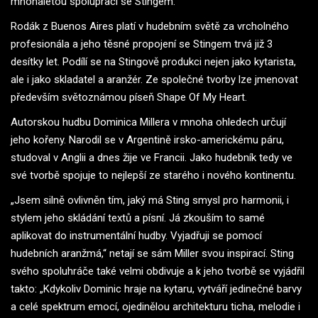
mnohaletou spoluprací se Stingem.
Rodák z Buenos Aires platí v hudebním světě za vrcholného
profesionála a jeho těsné propojení se Stingem trvá již 3
desítky let. Podílí se na Stingově produkci nejen jako kytarista,
ale i jako skladatel a aranžér. Ze společné tvorby lze jmenovat
především světoznámou píseň Shape Of My Heart.
Autorskou hudbu Dominica Millera v mnoha ohledech určují
jeho kořeny. Narodil se v Argentině irsko-americkému páru,
studoval v Anglii a dnes žije ve Francii. Jako hudebník tedy ve
své tvorbě spojuje to nejlepší ze starého i nového kontinentu.
„Jsem silně ovlivněn tím, jaký má Sting smysl pro harmonii, i
stylem jeho skládání textů a písní. Já zkouším to samé
aplikovat do instrumentální hudby. Vyjadřuji se pomocí
hudebních aranžmá,“ netají se sám Miller svou inspirací. Sting
svého spoluhráče také velmi obdivuje a k jeho tvorbě se vyjádřil
takto: „Kdykoliv Dominic hraje na kytaru, vytváří jedinečné barvy
a celé spektrum emocí, ojedinělou architekturu ticha, melodie i