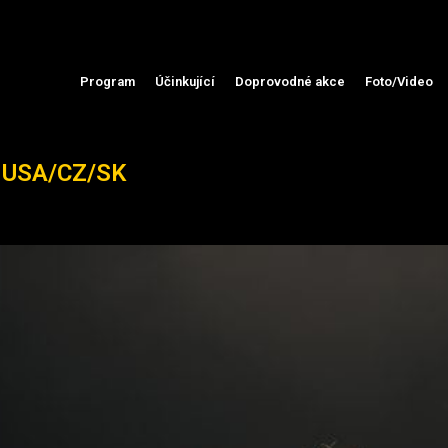
Program
Účinkující
Doprovodné akce
Foto/Video
USA/CZ/SK
t