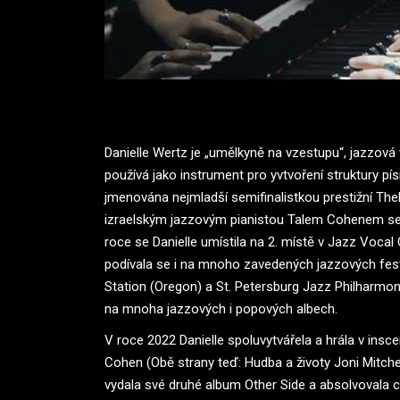
Danielle Wertz je „umělkyně na vzestupu“, jazzová v
používá jako instrument pro yvtvoření struktury pís
jmenována nejmladší semifinalistkou prestižní Th
izraelským jazzovým pianistou Talem Cohenem se u
roce se Danielle umístila na 2. místě v Jazz Vocal
podívala se i na mnoho zavedených jazzových fest
Station (Oregon) a St. Petersburg Jazz Philharmon
na mnoha jazzových i popových albech.
V roce 2022 Danielle spoluvytvářela a hrála v ins
Cohen (Obě strany teď: Hudba a životy Joni Mitche
vydala své druhé album Other Side a absolvovala c