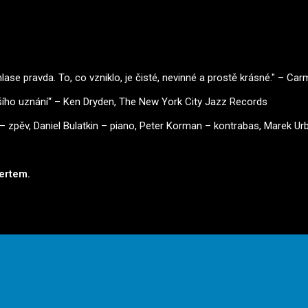
hlase pravda. To, co vzniklo, je čisté, nevinné a prostě krásné." – C
ršího uznání“ – Ken Dryden, The New York City Jazz Records
pěv, Daniel Bulatkin – piano, Peter Korman – kontrabas, Marek Urb
certem.