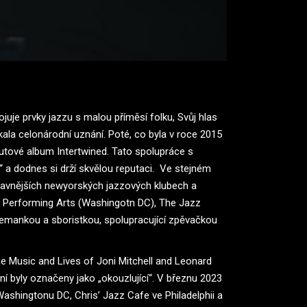
ojuje prvky jazzu s malou příměsí folku, Svůj hlas
skala celonárodní uznání. Poté, co byla v roce 2015
utové album Intertwined. Tato spolupráce s
 a dodnes si drží skvělou reputaci. Ve stejném
jslavnějších newyorských jazzových klubech a
he Performing Arts (Washingotn DC), The Jazz
idemankou a sboristkou, spolupracující zpěvačkou
he Music and Lives of Joni Mitchell and Leonard
í byly označeny jako „okouzlující“. V březnu 2023
ashingtonu DC, Chris’ Jazz Cafe ve Philadelphii a