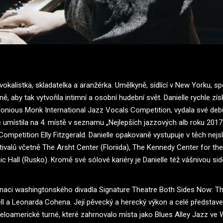
okalistka, skladatelka a aranžérka. Umělkyně, sídlící v New Yorku, sp
ně, aby tak vytvořila intimní a osobní hudební svět. Danielle rychle zí
elonious Monk International Jazz Vocals Competition, vydala své deb
místila na 4. místě v seznamu „Nejlepších jazzových alb roku 2017“
 Competition Elly Fitzgerald. Danielle opakovaně vystupuje v těch ne
ivalů včetně The Arsht Center (Floriida), The Kennedy Center for t
ic Hall (Rusko). Kromě své sólové kariéry je Danielle též vášnivou s
cenaci washingtonského divadla Signature Theatre Both Sides Now: T
ll a Leonarda Cohena. Její pěvecký a herecký výkon a celé představen
eloamerické turné, které zahrnovalo místa jako Blues Alley Jazz ve W