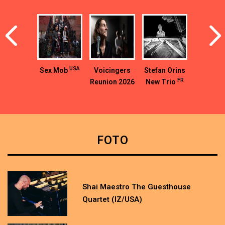
USA
Sex Mob
Voicingers
Stefan Orins
FR
Reunion 2026
New Trio
CZ
– Marta
CZ/UA/SK
CAN/CZ
Kloučková,
Manu
Domergue
FOTO
and others
CZ/PL
Shai Maestro The Guesthouse
Quartet (IZ/USA)