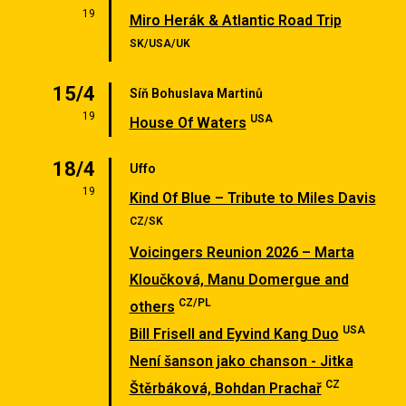
19
Miro Herák & Atlantic Road Trip
SK/USA/UK
15/4
Síň Bohuslava Martinů
19
USA
House Of Waters
18/4
Uffo
19
Kind Of Blue – Tribute to Miles Davis
CZ/SK
Voicingers Reunion 2026 – Marta
Kloučková, Manu Domergue and
CZ/PL
others
USA
Bill Frisell and Eyvind Kang Duo
Není šanson jako chanson - Jitka
CZ
Štěrbáková, Bohdan Prachař