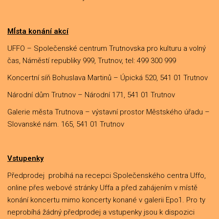
MÍsta konání akcí
UFFO – Společenské centrum Trutnovska pro kulturu a volný
čas, Náměstí republiky 999, Trutnov, tel: 499 300 999
Koncertní síň Bohuslava Martinů – Úpická 520, 541 01 Trutnov
Národní dům Trutnov – Národní 171, 541 01 Trutnov
Galerie města Trutnova – výstavní prostor Městského úřadu –
Slovanské nám. 165, 541 01 Trutnov
Vstupenky
Předprodej probíhá na recepci Společenského centra Uffo,
online přes webové stránky Uffa a před zahájením v místě
konání koncertu mimo koncerty konané v galerii Epo1. Pro ty
neprobíhá žádný předprodej a vstupenky jsou k dispozici