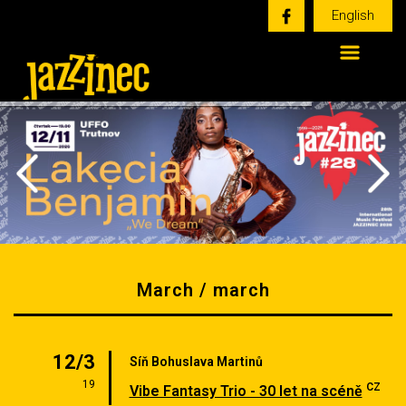
English
March / march
12/3
Síň Bohuslava Martinů
19
CZ
Vibe Fantasy Trio - 30 let na scéně