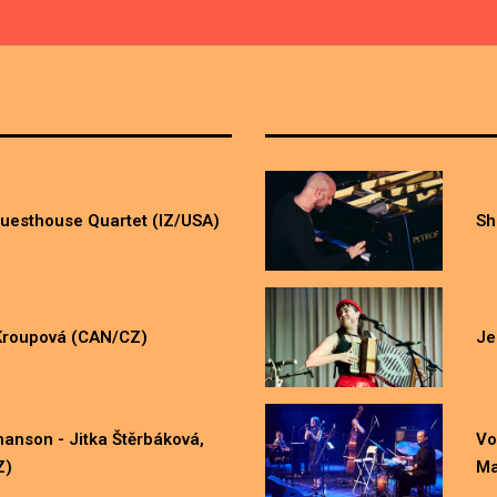
CZ/PL
others
uesthouse Quartet (IZ/USA)
Sh
Kroupová (CAN/CZ)
Je
anson - Jitka Štěrbáková,
Vo
Z)
Ma