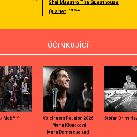
19
Shai Maestro The Guesthouse
IZ/USA
Quartet
ÚČINKUJÍCÍ
USA
ex Mob
Voicingers Reunion 2026
Stefan Orins Ne
– Marta Kloučková,
Manu Domergue and