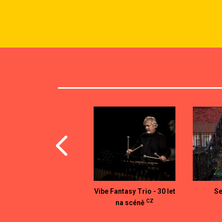
Vibe Fantasy Trio - 30 let
S
UK/CZ/UA/SK
CAN/CZ
CZ
na scéně