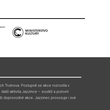
ech Trutnova. Postupně se akce rozrostla v
 další aktivita Jazzince – soutěž a putovní
lší doprovodné akce. Jazzinec provozuje i své