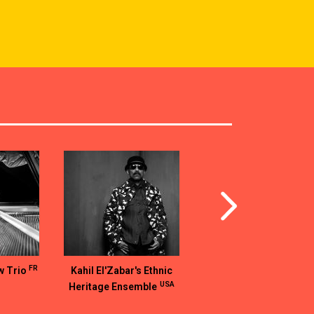
FR
w Trio
Kahil El'Zabar's Ethnic
USA
Heritage Ensemble