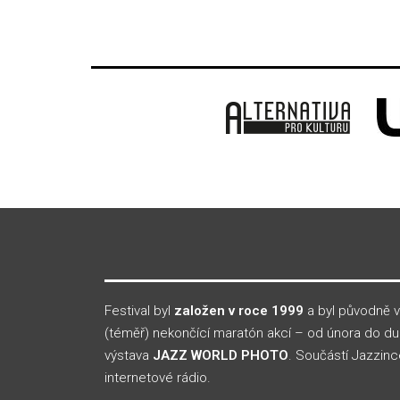
Festival byl
založen v roce 1999
a byl původně v
(téměř) nekončící maratón akcí – od února do dubna
výstava
JAZZ WORLD PHOTO
. Součástí Jazzinc
internetové rádio.