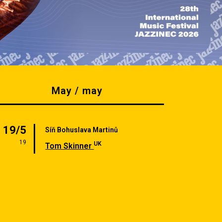
May / may
19/5
Síň Bohuslava Martinů
19
UK
Tom Skinner