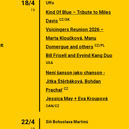
18/4
Uffo
19
Kind Of Blue – Tribute to Miles
CZ/SK
Davis
Voicingers Reunion 2026 –
Marta Kloučková, Manu
ge
CZ/PL
Domergue and others
Bill Frisell and Eyvind Kang Duo
USA
Není šanson jako chanson -
Jitka Štěrbáková, Bohdan
CZ
Prachař
Jessica May + Eva Kroupová
CAN/CZ
22/4
Síň Bohuslava Martinů