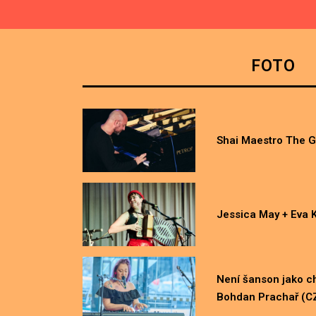
CZ
FOTO
Shai Maestro The G
Jessica May + Eva 
Není šanson jako ch
Bohdan Prachař (C